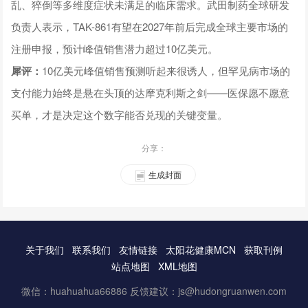
乱、猝倒等多维度症状未满足的临床需求。武田制药全球研发
负责人表示，TAK-861有望在2027年前后完成全球主要市场的
注册申报，预计峰值销售潜力超过10亿美元。
犀评：
10亿美元峰值销售预测听起来很诱人，但罕见病市场的
支付能力始终是悬在头顶的达摩克利斯之剑——医保愿不愿意
买单，才是决定这个数字能否兑现的关键变量。
分享：
生成封面
关于我们
联系我们
友情链接
太阳花健康MCN
获取刊例
站点地图
XML地图
微信：huahuahua66886 反馈建议：js@hudongruanwen.com