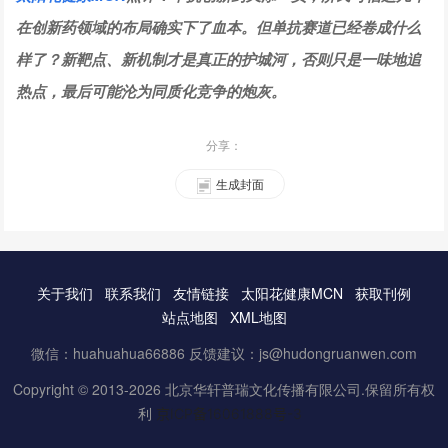
在创新药领域的布局确实下了血本。但单抗赛道已经卷成什么
样了？新靶点、新机制才是真正的护城河，否则只是一味地追
热点，最后可能沦为同质化竞争的炮灰。
分享：
生成封面
关于我们
联系我们
友情链接
太阳花健康MCN
获取刊例
站点地图
XML地图
微信：huahuahua66886 反馈建议：js@hudongruanwen.com
Copyright © 2013-2026 北京华轩普瑞文化传播有限公司.保留所有权
利
京ICP备16061888号-3