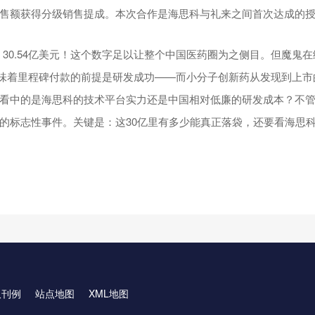
售额获得分级销售提成。本次合作是海思科与礼来之间首次达成的
】
30.54亿美元！这个数字足以让整个中国医药圈为之侧目。但魔鬼在
元，意味着里程碑付款的前提是研发成功——而小分子创新药从发现到上
看中的是海思科的技术平台实力还是中国相对低廉的研发成本？不
的标志性事件。关键是：这30亿里有多少能真正落袋，还要看海思
取刊例
站点地图
XML地图