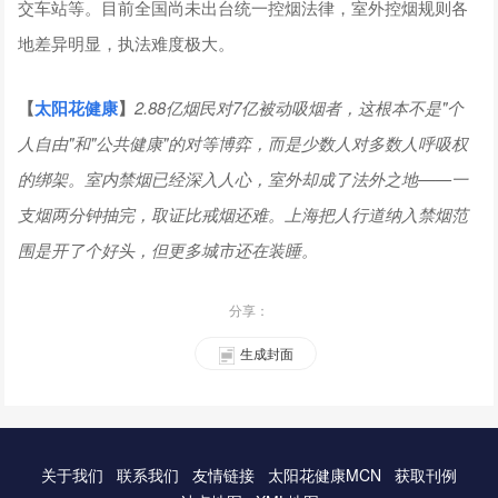
交车站等。目前全国尚未出台统一控烟法律，室外控烟规则各
地差异明显，执法难度极大。
【
太阳花健康
】
2.88亿烟民对7亿被动吸烟者，这根本不是"个
人自由"和"公共健康"的对等博弈，而是少数人对多数人呼吸权
的绑架。室内禁烟已经深入人心，室外却成了法外之地——一
支烟两分钟抽完，取证比戒烟还难。上海把人行道纳入禁烟范
围是开了个好头，但更多城市还在装睡。
分享：
生成封面
关于我们
联系我们
友情链接
太阳花健康MCN
获取刊例