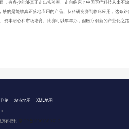
目，有多少能够真正走出实验室、走向临床？中国医疗科技从来不缺"
利，缺的是能够真正落地应用的产品。从科研竞赛到临床应用，这条路
、资本耐心和市场培育。比赛可以年年办，但医疗创新的产业化之
取刊例
站点地图
XML地图
om
.保留所有权利
京ICP备16061888号-3