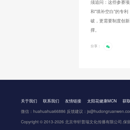
须追问：这些参赛项
和"填补空白"的专
破，更需要制度创新
撑。
分享：
关于我们
联系我们
友情链接
太阳花健康MCN
获
微信：huahuahua66886 反馈建议：js@hudongruanwen.c
Copyright © 2013-2026 北京华轩普瑞文化传播有限公司