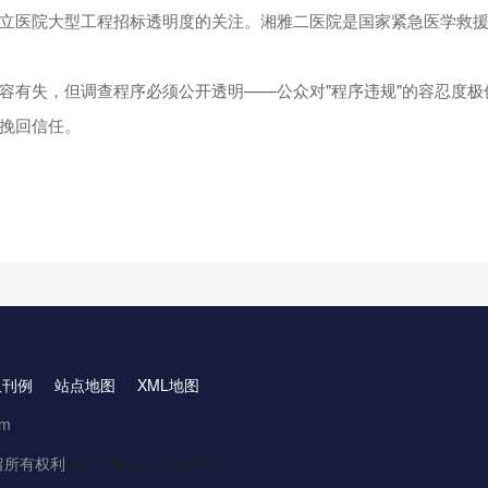
立医院大型工程招标透明度的关注。湘雅二医院是国家紧急医学救
容有失，但调查程序必须公开透明——公众对"程序违规"的容忍度极
挽回信任。
取刊例
站点地图
XML地图
om
.保留所有权利
京ICP备16061888号-3