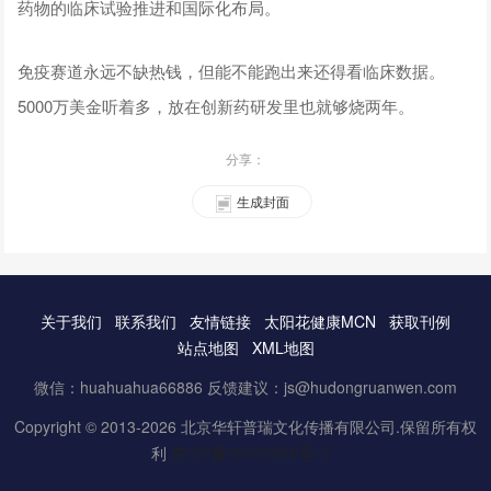
药物的临床试验推进和国际化布局。
免疫赛道永远不缺热钱，但能不能跑出来还得看临床数据。
5000万美金听着多，放在创新药研发里也就够烧两年。
分享：
生成封面
关于我们
联系我们
友情链接
太阳花健康MCN
获取刊例
站点地图
XML地图
微信：huahuahua66886 反馈建议：js@hudongruanwen.com
Copyright © 2013-2026 北京华轩普瑞文化传播有限公司.保留所有权
利
京ICP备16061888号-3