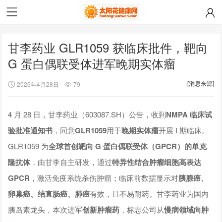
甘李药业 GLR1059 获临床批件，靶向
G 蛋白偶联受体进军晚期实体瘤
[消息来源]
2026年4月28日
79
4 月 28 日，甘李药业（603087.SH）公告，收到
NMPA 临床试
验批准通知书
，同意
GLR1059
用于
晚期实体瘤
开展 I 期临床。
GLR1059 为
全球首创靶向 G 蛋白偶联受体（GPCR）的单克
隆抗体
，由甘李自主研发，通过
特异性结合肿瘤细胞高表达
GPCR
，激活免疫系统杀伤肿瘤；临床前数据显示对
胰腺癌、
卵巢癌、结直肠癌、肺癌
有效，且不易耐药。甘李药业为国内
胰岛素龙头，本次进军
创新肿瘤药
，标志公司从
慢病领域向肿