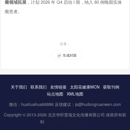
瘤领域拓展
，计划 2026 年 Q4 启动 I 期，纳入 80 例晚期实体
瘤患者。
分享：
生成封面
关于我们
联系我们
友情链接
太阳花健康MCN
获取刊例
站点地图
XML地图
微信：huahuahua66886 反馈建议：js@hudongruanwen.com
Copyright © 2013-2026 北京华轩普瑞文化传播有限公司.保留所有权
利
京ICP备16061888号-3