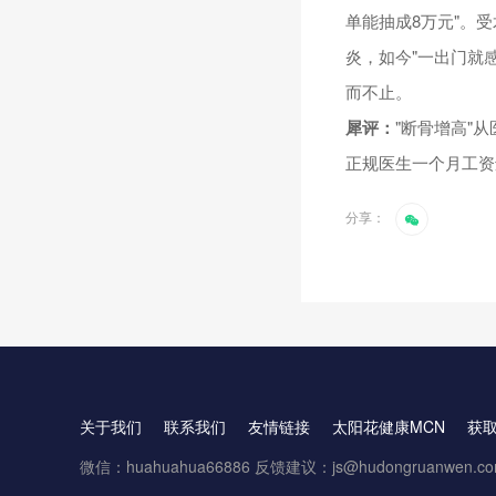
单能抽成8万元"。
炎，如今"一出门就
而不止。
犀评：
"断骨增高"
正规医生一个月工资
分享：
关于我们
联系我们
友情链接
太阳花健康MCN
获
微信：huahuahua66886 反馈建议：js@hudongruanwen.c