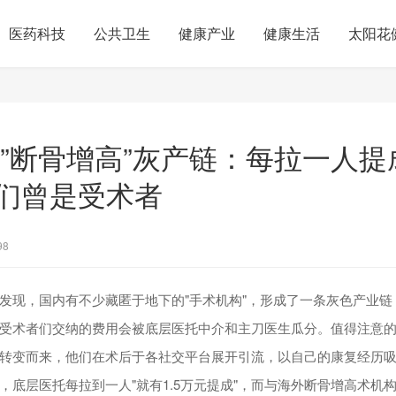
医药科技
公共卫生
健康产业
健康生活
太阳花
|”断骨增高”灰产链：每拉一人提成
们曾是受术者
98
发现，国内有不少藏匿于地下的"手术机构"，形成了一条灰色产业链
受术者们交纳的费用会被底层医托中介和主刀医生瓜分。值得注意
转变而来，他们在术后于各社交平台展开引流，以自己的康复经历
，底层医托每拉到一人"就有1.5万元提成"，而与海外断骨增高术机