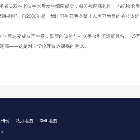
受术者吴双在老挝手术后发生细菌感染，每天被疼痛包围；冯纪秋术后
感到畏惧"。自2006年起，我国卫生部明令禁止以美容为目的的肢体
从医学禁忌变成灰产生意，监管的缺位与社交平台引流难辞其咎。1.5
还高——这是对医学伦理最赤裸裸的嘲讽。
取刊例
站点地图
XML地图
om