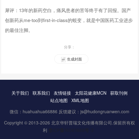
犀评：13年的新药空白，痛风患者的苦等终于有了回报。国产
创新药从me-too到first-in-class的蜕变，就是中国医药工业进步
的最佳注脚。
分享：
生成封面
关于我们
联系我们
友情链接
太阳花健康MCN
获取刊例
站点地图
XML地图
微信：huahuahua66886 反馈建议：js@hudongruanwen.com
Copyright © 2013-2026 北京华轩普瑞文化传播有限公司.保留所有权
利
京ICP备16061888号-3