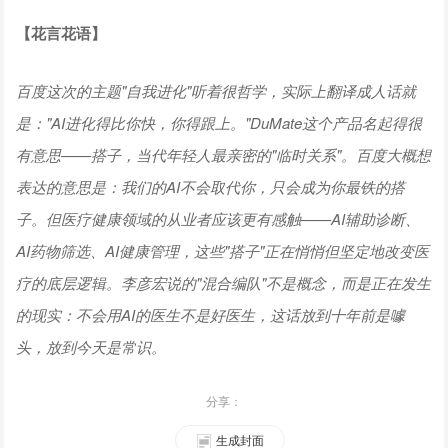
【
花言花语
】
百度这次的主题"自我进化"听着很哲学，实际上翻译成人话就
是："AI进化得比你快，你得跟上。"DuMate这个产品名起得很
有意思——搭子，当代年轻人最亲密的"临时关系"。百度大概想
表达的意思是：我们的AI不会取代你，只会成为你最铁的搭
子。但医疗健康领域的从业者应该更有感触——AI辅助诊断、
AI药物筛选、AI健康管理，这些"搭子"正在悄悄但坚定地改变医
疗的底层逻辑。李彦宏说的"混合编队"不是概念，而是正在发生
的现实：不会用AI的医生不是好医生，这话放到十年前是噱
头，放到今天是常识。
分享：
生成封面