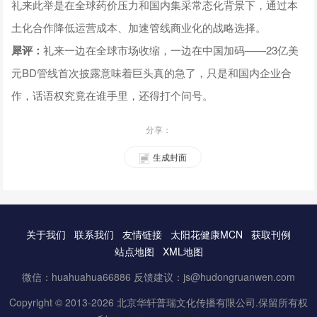
礼来此举是在全球药价压力和国内集采常态化背景下，通过本
土化合作降低运营成本、加速管线商业化的战略选择。
犀评：
礼来一边在全球市场收缩，一边在中国加码——23亿美
元BD管线首次披露意味着巨头真的急了，只是和国内企业合
作，话语权究竟在谁手里，还得打个问号。
分享：
生成封面
关于我们
联系我们
友情链接
太阳花健康MCN
获取刊例
站点地图
XML地图
微信：huahuahua66886 反馈建议：js@hudongruanwen.com
Copyright © 2013-2026 北京华轩普瑞文化传播有限公司.保留所有权