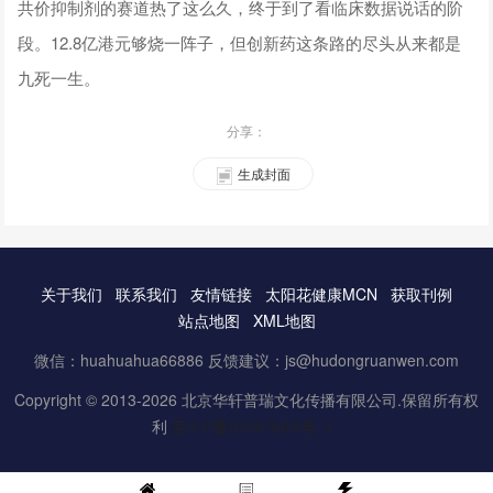
共价抑制剂的赛道热了这么久，终于到了看临床数据说话的阶
段。12.8亿港元够烧一阵子，但创新药这条路的尽头从来都是
九死一生。
分享：
生成封面
关于我们
联系我们
友情链接
太阳花健康MCN
获取刊例
站点地图
XML地图
微信：huahuahua66886 反馈建议：js@hudongruanwen.com
Copyright © 2013-2026 北京华轩普瑞文化传播有限公司.保留所有权
利
京ICP备16061888号-3