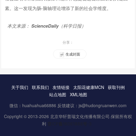
素。这一发现为肠-脑轴理论增添了新的社会学维度。
本文来源：
ScienceDaily
（科学日报）
分享：
生成封面
关于我们
联系我们
友情链接
太阳花健康MCN
获取刊例
站点地图
XML地图
微信：huahuahua66886 反馈建议：js@hudongruanwen.com
Copyright © 2013-2026 北京华轩普瑞文化传播有限公司.保留所有权
利
京ICP备16061888号-3