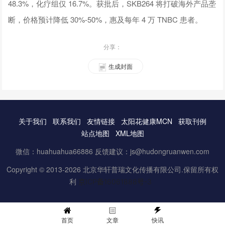
48.3%，化疗组仅 16.7%。获批后，SKB264 将打破海外产品垄
断，价格预计降低 30%-50%，惠及每年 4 万 TNBC 患者。
分享：
生成封面
关于我们
联系我们
友情链接
太阳花健康MCN
获取刊例
站点地图
XML地图
微信：huahuahua66886 反馈建议：js@hudongruanwen.com
Copyright © 2013-2026 北京华轩普瑞文化传播有限公司.保留所有权
利
京ICP备16061888号-3
首页
文章
快讯