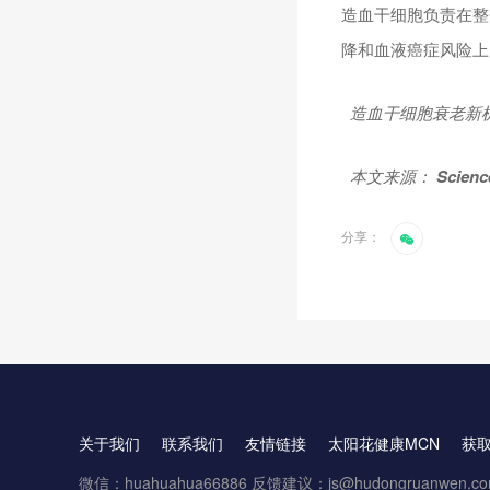
造血干细胞负责在整
降和血液癌症风险上
造血干细胞衰老新
本文来源：
Scienc
分享：
关于我们
联系我们
友情链接
太阳花健康MCN
获
微信：huahuahua66886 反馈建议：js@hudongruanwen.c