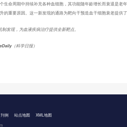
个生命周期中持续补充各种血细胞，其功能随年龄增长而衰退是老
升的重要原因。这一新发现的通路为靶向干预造血干细胞衰老提供
机制发现，为血液疾病治疗提供全新靶点。
eDaily
（科学日报）
取刊例
站点地图
XML地图
om