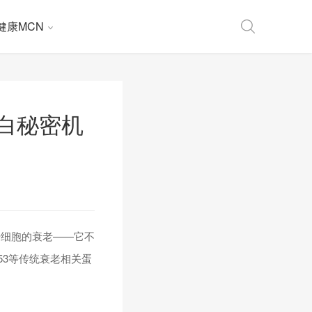
健康MCN
白秘密机
干细胞的衰老——它不
53等传统衰老相关蛋