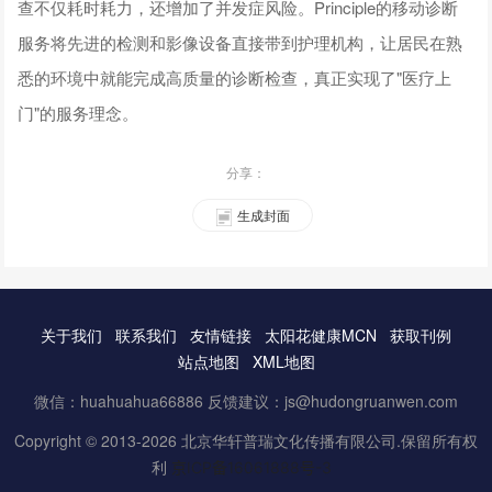
查不仅耗时耗力，还增加了并发症风险。Principle的移动诊断
服务将先进的检测和影像设备直接带到护理机构，让居民在熟
悉的环境中就能完成高质量的诊断检查，真正实现了"医疗上
门"的服务理念。
分享：
生成封面
关于我们
联系我们
友情链接
太阳花健康MCN
获取刊例
站点地图
XML地图
微信：huahuahua66886 反馈建议：js@hudongruanwen.com
Copyright © 2013-2026 北京华轩普瑞文化传播有限公司.保留所有权
利
京ICP备16061888号-3