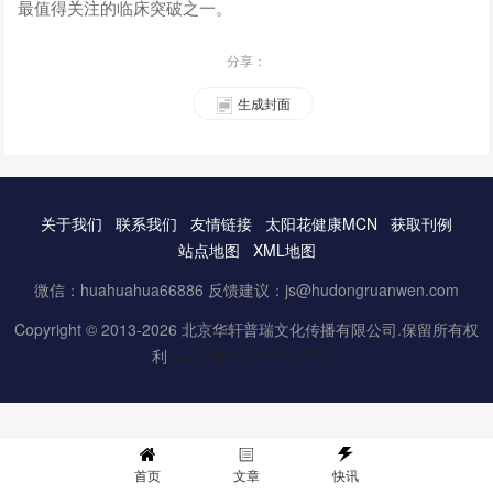
最值得关注的临床突破之一。
分享：
生成封面
关于我们
联系我们
友情链接
太阳花健康MCN
获取刊例
站点地图
XML地图
微信：huahuahua66886 反馈建议：js@hudongruanwen.com
Copyright © 2013-2026 北京华轩普瑞文化传播有限公司.保留所有权
利
京ICP备16061888号-3
首页
文章
快讯