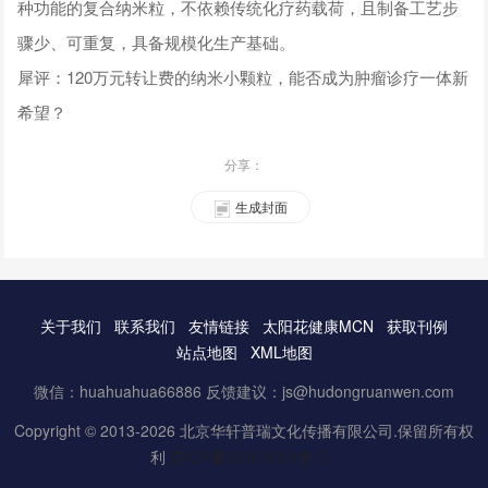
种功能的复合纳米粒，不依赖传统化疗药载荷，且制备工艺步
骤少、可重复，具备规模化生产基础。
犀评：120万元转让费的纳米小颗粒，能否成为肿瘤诊疗一体新
希望？
分享：
生成封面
关于我们
联系我们
友情链接
太阳花健康MCN
获取刊例
站点地图
XML地图
微信：huahuahua66886 反馈建议：js@hudongruanwen.com
Copyright © 2013-2026 北京华轩普瑞文化传播有限公司.保留所有权
利
京ICP备16061888号-3