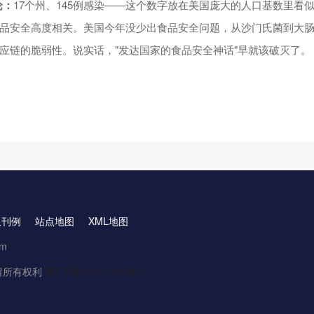
论
：
17个州、145例感染——这个数字放在美国庞大的人口基数里看
品安全高度相关。美国今年没少出食品安全问题，从沙门氏菌到大
应链的脆弱性。说实话，"发达国家的食品安全神话"早就该破灭了。
取刊例
站点地图
XML地图
om
.保留所有权利
京ICP备16061888号-3