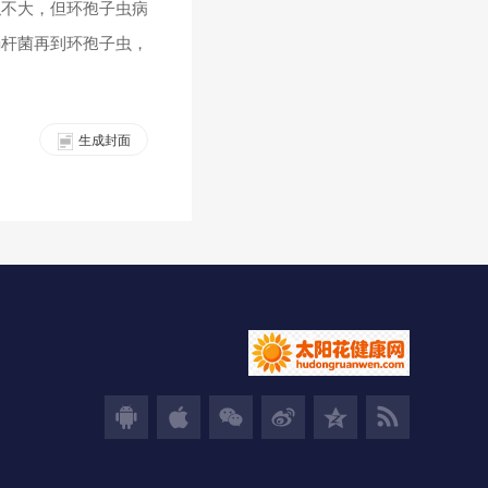
似不大，但环孢子虫病
肠杆菌再到环孢子虫，
生成封面