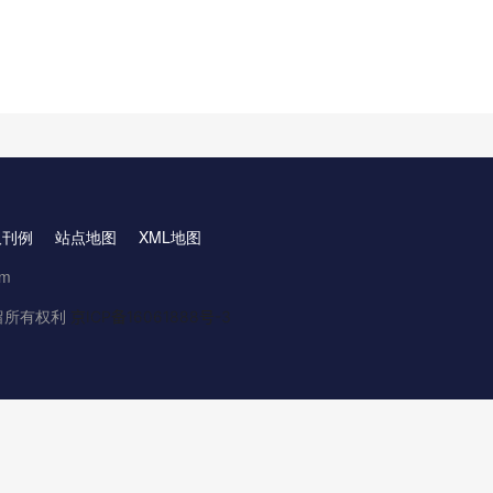
取刊例
站点地图
XML地图
om
.保留所有权利
京ICP备16061888号-3