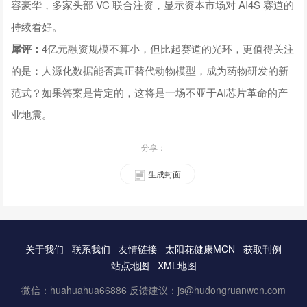
容豪华，多家头部 VC 联合注资，显示资本市场对 AI4S 赛道的
持续看好。
犀评：
4亿元融资规模不算小，但比起赛道的光环，更值得关注
的是：人源化数据能否真正替代动物模型，成为药物研发的新
范式？如果答案是肯定的，这将是一场不亚于AI芯片革命的产
业地震。
分享：
生成封面
关于我们
联系我们
友情链接
太阳花健康MCN
获取刊例
站点地图
XML地图
微信：huahuahua66886 反馈建议：js@hudongruanwen.com