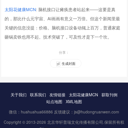
太阳花健康
MCN
: 脑机接口让瘫痪患者站起来——这要是真
的，那比什么元宇宙、AI画画有意义一万倍。但这个新闻里最
关键的信息没提：价格。脑机接口设备动辄上百万，普通家庭
砸锅卖铁也用不起。技术突破了，可及性才是下一个坎。
分享：
生成封面
关于我们
联系我们
友情链接
太阳花健康MCN
获取刊例
站点地图
XML地图
微信：huahuahua66886 反馈建议：js@hudongruanwen.com
Copyright © 2013-2026 北京华轩普瑞文化传播有限公司.保留所有权