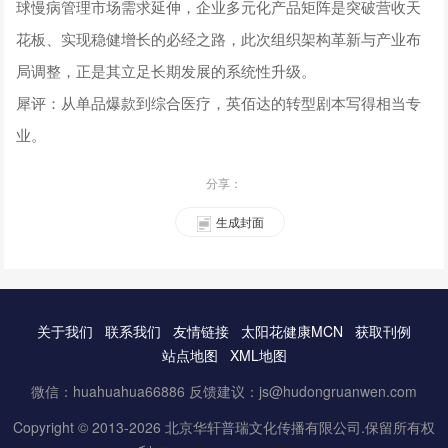
球慢病管理市场需求延伸，企业多元化产品矩阵是突破营收天
花板、实现稳健增长的必经之路，此次组织架构革新与产业布
局调整，正是其立足长期发展的系统性升级。
犀评：从单品爆款到综合医疗，英佰达的转型剧本写得相当专
业。
分享：
生成封面
关于我们
联系我们
友情链接
太阳花健康MCN
获取刊例
站点地图
XML地图
微信：huahuahua66886 反馈建议：js@hudongruanwen.com
Copyright © 2013-2026 北京华轩普瑞文化传播有限公司.保留所有权