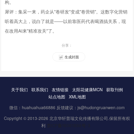
构。
犀评：集采一来，药企从"卷研发"变成"卷营销"。这数字化营销
听着高大上，说白了就是——以前靠医药代表喝酒搞关系，现
在改用AI来"精准攻关"了。
分享：
生成封面
关于我们
联系我们
友情链接
太阳花健康MCN
获取刊例
站点地图
XML地图
微信：huahuahua66886 反馈建议：js@hudongruanwen.com
Copyright © 2013-2026 北京华轩普瑞文化传播有限公司.保留所有权
利
京ICP备16061888号-3