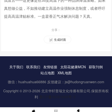
我直言——这更像是在35度高温下的一种品牌降温策略。如果
真想做公益，不如推动建立高温作业强制休息制度，或者呼吁
提高高温津贴标准。一盒藿香正气水解决问题？天真。
分享：
生成封面
关于我们
联系我们
友情链接
太阳花健康MCN
获取刊例
站点地图
XML地图
微信：huahuahua66886 反馈建议：js@hudongruanwen.com
Copyright © 2013-2026 北京华轩普瑞文化传播有限公司.保留所有权
利
京ICP备16061888号-3