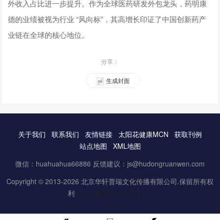
外收入占比进一步提升。作为全球医药研发外包龙头，药明康
德的业绩被视为行业 “风向标”，其高增长印证了中国创新药产
业链在全球的核心地位。
分享：
生成封面
关于我们
联系我们
友情链接
太阳花健康MCN
获取刊例
站点地图
XML地图
微信：huahuahua66886 反馈建议：js@hudongruanwen.com
Copyright © 2013-2026 北京华轩普瑞文化传播有限公司.保留所有权
利
京ICP备16061888号-3