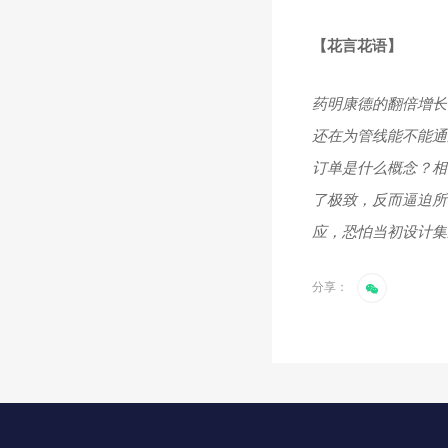
【
花言花语
】
药明康德的翻倍增长
还在为管线能不能通
订单是什么概念？相
了极致，反而逼迫所
应，恐怕当初设计集
分享：