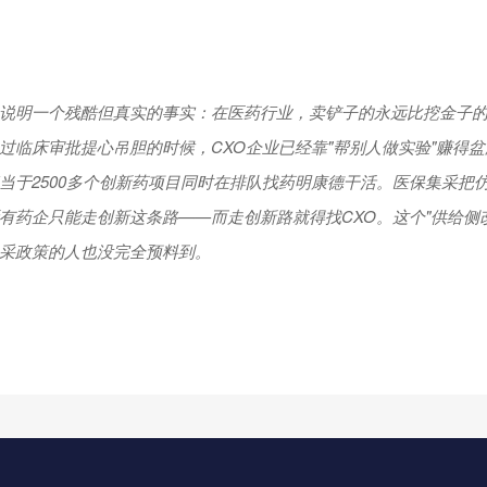
说明一个残酷但真实的事实：在医药行业，卖铲子的永远比挖金子
过临床审批提心吊胆的时候，CXO企业已经靠"帮别人做实验"赚得盆
当于2500多个创新药项目同时在排队找药明康德干活。医保集采把
有药企只能走创新这条路——而走创新路就得找CXO。这个"供给侧
采政策的人也没完全预料到。