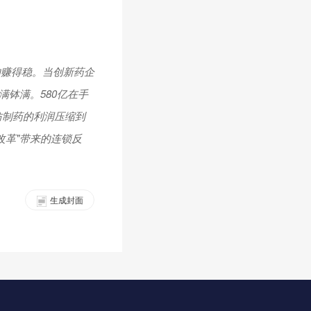
的赚得稳。当创新药企
满钵满。580亿在手
仿制药的利润压缩到
改革"带来的连锁反
生成封面