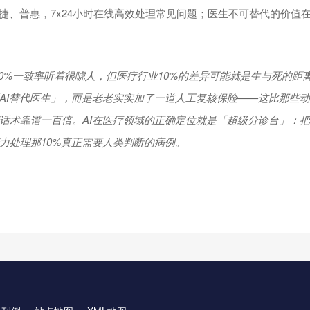
便捷、普惠，7x24小时在线高效处理常见问题；医生不可替代的价值
90%一致率听着很唬人，但医疗行业10%的差异可能就是生与死的距
AI替代医生」，而是老老实实加了一道人工复核保险——这比那些动
话术靠谱一百倍。AI在医疗领域的正确定位就是「超级分诊台」：把
力处理那10%真正需要人类判断的病例。