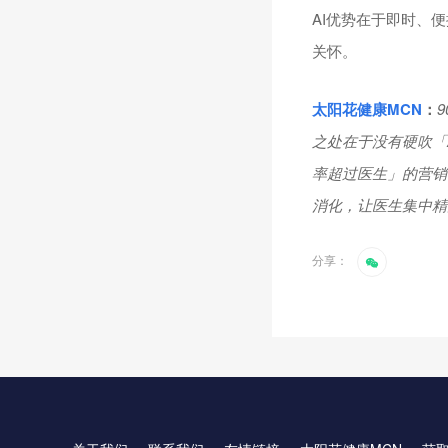
AI优势在于即时、
关怀。
太阳花健康
MCN
：
之处在于没有硬吹「
率超过医生」的营销
消化，让医生集中精
分享：