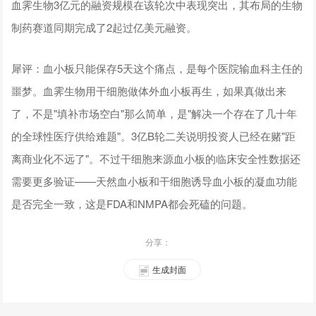
血霁生物3亿元的融资规模在该轮次中表现突出，其布局的生物
制药赛道同期完成了2起过亿美元融资。
犀评：血小板只能保存5天这个痛点，是每个医院输血科主任的
噩梦。血霁生物用干细胞做体外血小板再生，如果真做出来
了，不是"填补市场空白"那么简单，是"解决一个存在了几十年
的全球性医疗供给难题"。3亿B轮二关说明投资人已经在赌"距
离商业化不远了"。不过干细胞来源血小板的临床安全性数据还
需要更多验证——天然血小板和干细胞诱导血小板的凝血功能
是否完全一致，这是FDA和NMPA都会死磕的问题。
分享：
生成封面