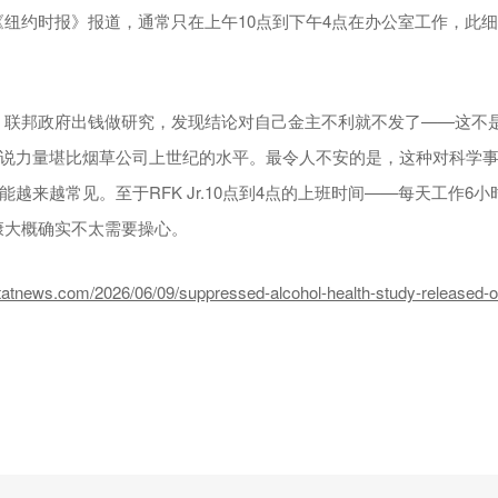
.据《纽约时报》报道，通常只在上午10点到下午4点在办公室工作，此细节
】
联邦政府出钱做研究，发现结论对自己金主不利就不发了——这不
说力量堪比烟草公司上世纪的水平。最令人不安的是，这种对科学
越来越常见。至于RFK Jr.10点到4点的上班时间——每天工作6小
康大概确实不太需要操心。
news.com/2026/06/09/suppressed-alcohol-health-study-released-on