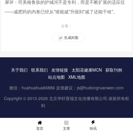
犀评：司美格鲁肽的护城河不是专利，而是不断扩展的适应症
——减肥药的内卷已经从"谁能减"升级到"减了还能干啥"。
分享：
生成封面
关于我们
联系我们
友情链接
太阳花健康MCN
获取刊例
站点地图
XML地图
微信：huahuahua66886 反馈建议：js@hudongruanwen.com
Copyright © 2013-2026 北京华轩普瑞文化传播有限公司.保留所有权
利
京ICP备16061888号-3
首页
文章
快讯