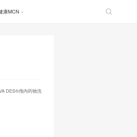
健康MCN
VA DES®颅内药物洗