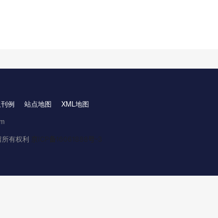
取刊例
站点地图
XML地图
om
.保留所有权利
京ICP备16061888号-3