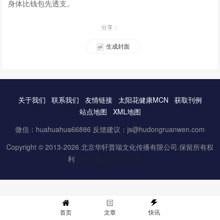
身体比钱包先透支。
分享：
生成封面
关于我们
联系我们
友情链接
太阳花健康MCN
获取刊例
站点地图
XML地图
微信：huahuahua66886 反馈建议：js@hudongruanwen.com
Copyright © 2013-2026 北京华轩普瑞文化传播有限公司.保留所有权
利
京ICP备16061888号-3
首页
文章
快讯