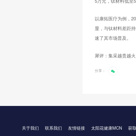
5万元，钛材料低至5
以康拓医疗为例，20
显，与钛材料差距持续
速了其市场普及。
犀评：集采越贵越火
分享：
关于我们
联系我们
友情链接
太阳花健康MCN
获