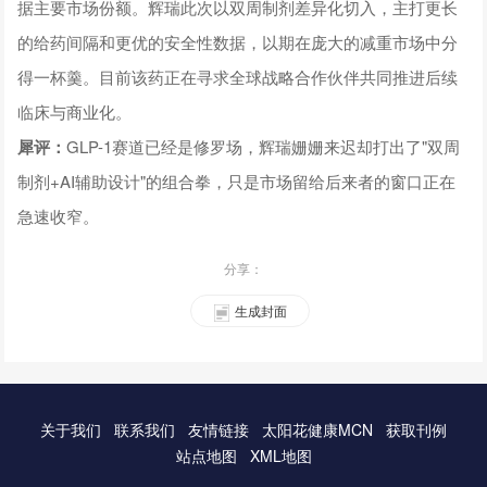
据主要市场份额。辉瑞此次以双周制剂差异化切入，主打更长
的给药间隔和更优的安全性数据，以期在庞大的减重市场中分
得一杯羹。目前该药正在寻求全球战略合作伙伴共同推进后续
临床与商业化。
犀评：
GLP-1赛道已经是修罗场，辉瑞姗姗来迟却打出了"双周
制剂+AI辅助设计"的组合拳，只是市场留给后来者的窗口正在
急速收窄。
分享：
生成封面
关于我们
联系我们
友情链接
太阳花健康MCN
获取刊例
站点地图
XML地图