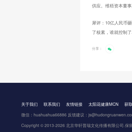
供应。维梧资本董事
犀评：10亿人民币
了核素，谁就控制了
分享：
关于我们
联系我们
友情链接
太阳花健康MCN
获
微信：huahuahua66886 反馈建议：js@hudongruanwen.c
Copyright © 2013-2026 北京华轩普瑞文化传播有限公司