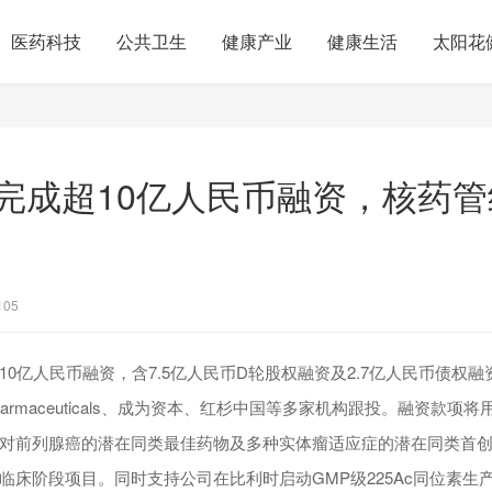
医药科技
公共卫生
健康产业
健康生活
太阳花
完成超10亿人民币融资，核药
105
10亿人民币融资，含7.5亿人民币D轮股权融资及2.7亿人民币债权
pharmaceuticals、成为资本、红杉中国等多家机构跟投。融资款
对前列腺癌的潜在同类最佳药物及多种实体瘤适应症的潜在同类首创药
临床阶段项目。同时支持公司在比利时启动GMP级225Ac同位素生