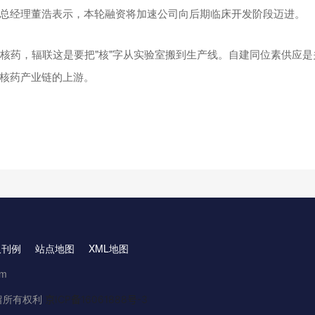
总经理董浩表示，本轮融资将加速公司向后期临床开发阶段迈进。
砸核药，辐联这是要把"核"字从实验室搬到生产线。自建同位素供应
核药产业链的上游。
取刊例
站点地图
XML地图
om
.保留所有权利
京ICP备16061888号-3