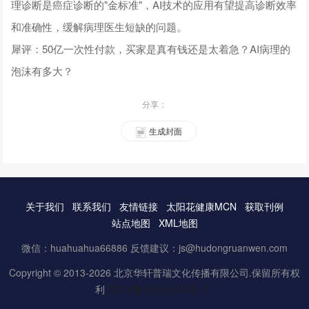
理诊断是癌症诊断的"金标准"，AI技术的应用有望提高诊断效率
和准确性，缓解病理医生短缺的问题。
犀评：50亿一次性付款，买家是真有钱还是太着急？AI病理的
泡沫有多大？
分享：
生成封面
关于我们
联系我们
友情链接
太阳花健康MCN
获取刊例
站点地图
XML地图
微信：huahuahua66886 反馈建议：js@hudongruanwen.com
Copyright © 2013-2026 北京华轩普瑞文化传播有限公司.保留所有权
利
京ICP备16061888号-3