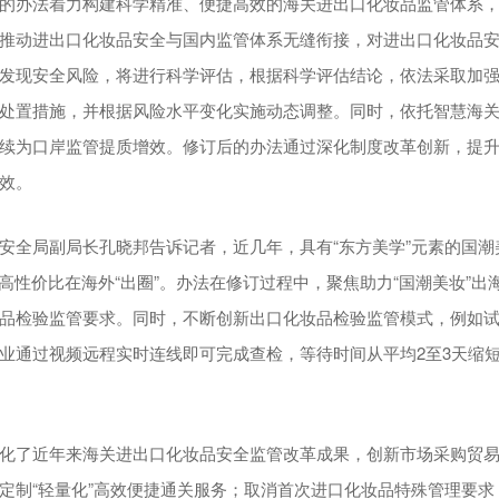
的办法着力构建科学精准、便捷高效的海关进出口化妆品监管体系
推动进出口化妆品安全与国内监管体系无缝衔接，对进出口化妆品
发现安全风险，将进行科学评估，根据科学评估结论，依法采取加
处置措施，并根据风险水平变化实施动态调整。同时，依托智慧海
续为口岸监管提质增效。修订后的办法通过深化制度改革创新，提
效。
安全局副局长孔晓邦告诉记者，近几年，具有“东方美学”元素的国潮
与高性价比在海外“出圈”。办法在修订过程中，聚焦助力“国潮美妆”出
品检验监管要求。同时，不断创新出口化妆品检验监管模式，例如
业通过视频远程实时连线即可完成查检，等待时间从平均2至3天缩
化了近年来海关进出口化妆品安全监管改革成果，创新市场采购贸
定制“轻量化”高效便捷通关服务；取消首次进口化妆品特殊管理要求