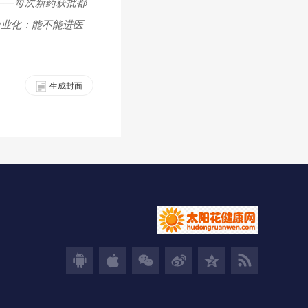
——每次新药获批都
商业化：能不能进医
生成封面