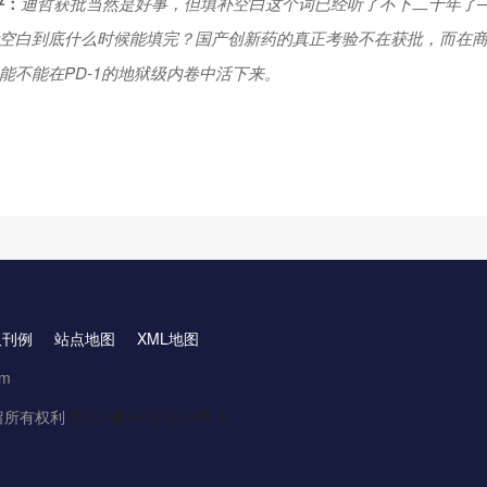
评：
迪哲获批当然是好事，但填补空白这个词已经听了不下二十年了
空白到底什么时候能填完？国产创新药的真正考验不在获批，而在
能不能在PD-1的地狱级内卷中活下来。
取刊例
站点地图
XML地图
om
.保留所有权利
京ICP备16061888号-3