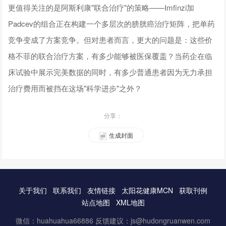
更值得关注的是阿斯利康"联合治疗"的策略——Imfinzi加
Padcev的组合正在构建一个多层次的膀胱癌治疗矩阵，把单药
竞争变成了方案竞争。但对患者而言，更大的问题是：这些价
格不菲的联合治疗方案，有多少能够被医保覆盖？当药企在临
床试验中展示完美数据的同时，有多少普通患者因为无力承担
治疗费用而被挡在这场"科学进步"之外？
分享：
生成封面
关于我们
联系我们
友情链接
太阳花健康MCN
获取刊例
站点地图
XML地图
微信：huahuahua66886 反馈建议：js@hudongruanwen.com