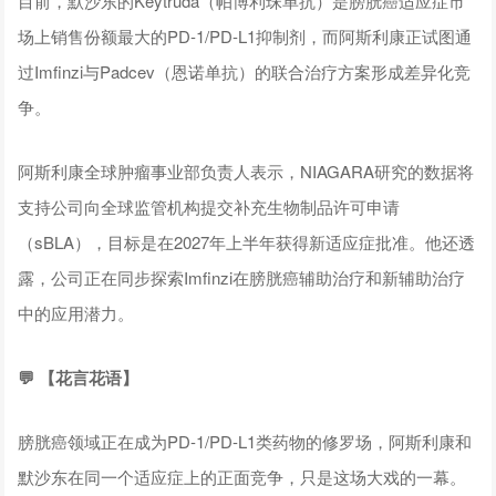
目前，默沙东的Keytruda（帕博利珠单抗）是膀胱癌适应症市
场上销售份额最大的PD-1/PD-L1抑制剂，而阿斯利康正试图通
过Imfinzi与Padcev（恩诺单抗）的联合治疗方案形成差异化竞
争。
阿斯利康全球肿瘤事业部负责人表示，NIAGARA研究的数据将
支持公司向全球监管机构提交补充生物制品许可申请
（sBLA），目标是在2027年上半年获得新适应症批准。他还透
露，公司正在同步探索Imfinzi在膀胱癌辅助治疗和新辅助治疗
中的应用潜力。
💬
【花言花语】
膀胱癌领域正在成为PD-1/PD-L1类药物的修罗场，阿斯利康和
默沙东在同一个适应症上的正面竞争，只是这场大戏的一幕。