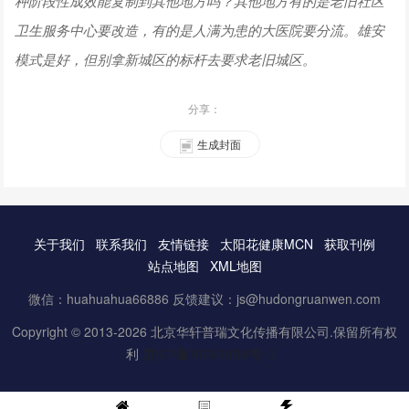
种阶段性成效能复制到其他地方吗？其他地方有的是老旧社区
卫生服务中心要改造，有的是人满为患的大医院要分流。雄安
模式是好，但别拿新城区的标杆去要求老旧城区。
分享：
生成封面
关于我们
联系我们
友情链接
太阳花健康MCN
获取刊例
站点地图
XML地图
微信：huahuahua66886 反馈建议：js@hudongruanwen.com
Copyright © 2013-2026 北京华轩普瑞文化传播有限公司.保留所有权
利
京ICP备16061888号-3