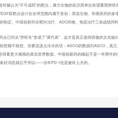
个曾经被认为"不可成药"的靶点；康方生物的依沃西单抗有望重塑肺癌
1/VEGF双靶点设计在全球范围内属于首创；荣昌生物、和黄医药的多
的制定。中国创新药在靶向治疗、ADC药物、免疫治疗三条战线同
国药企已经从"旁听生"变成了"课代表"，这才是真正值得骄傲的文化输
前想都不敢想。但要说泼点冷水的话：ASCO的数据归ASCO，真
样效果，还得看更大规模的真实世界数据。中国创新药的崛起不是一年两年的
条好消息就忘乎所以——当年PD-1也是被吹上天的。