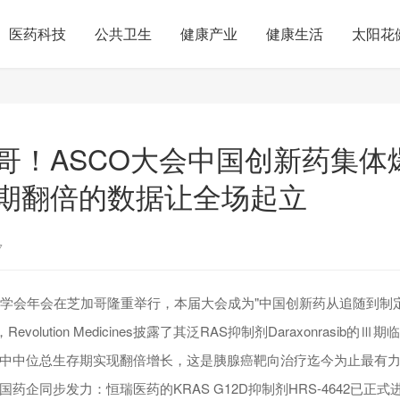
医药科技
公共卫生
健康产业
健康生活
太阳花
哥！ASCO大会中国创新药集体
期翻倍的数据让全场起立
7
瘤学会年会在芝加哥隆重举行，本届大会成为"中国创新药从追随到制
evolution Medicines披露了其泛RAS抑制剂Daraxonrasib
中中位总生存期实现翻倍增长，这是胰腺癌靶向治疗迄今为止最有
药企同步发力：恒瑞医药的KRAS G12D抑制剂HRS-4642已正