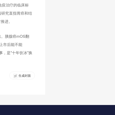
免疫治疗的临床标
项研究直指胃癌和结
时推进。
出。胰腺癌mOS翻
正上市后能不能
事，是"十年饮冰"换
生成封面