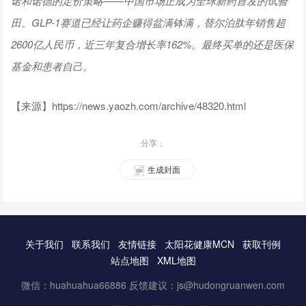
诺和诺德的定价策略——中国市场正成为全球新药首发的试验
田。GLP-1赛道已经让药企赚得盆满钵满，替尔泊肽年销售超
2600亿人民币，近三年复合增长率162%。最终买单的还是医保
基金和患者自己。
【来源】https://news.yaozh.com/archive/48320.html
分享：
生成封面
关于我们
联系我们
友情链接
太阳花健康MCN
获取刊例
站点地图
XML地图
微信：huahuahua66886 反馈建议：js@hudongruanwen.com