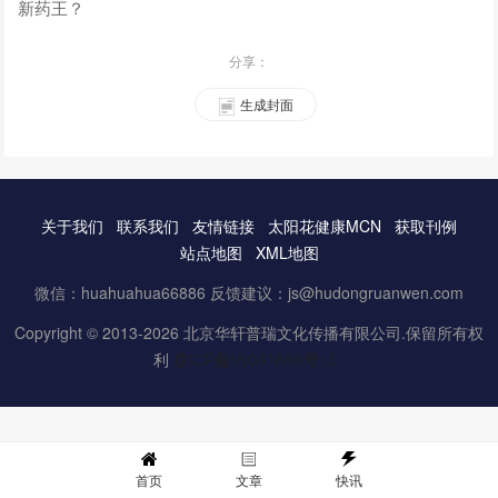
新药王？
分享：
生成封面
关于我们
联系我们
友情链接
太阳花健康MCN
获取刊例
站点地图
XML地图
微信：huahuahua66886 反馈建议：js@hudongruanwen.com
Copyright © 2013-2026 北京华轩普瑞文化传播有限公司.保留所有权
利
京ICP备16061888号-3
首页
文章
快讯