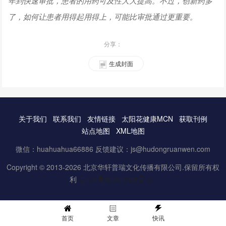
年到快速审批，患者的用药可及性大大提高。不过，创新药多
了，如何让患者用得起用得上，可能比审批通过更重要。
分享：
生成封面
关于我们
联系我们
友情链接
太阳花健康MCN
获取刊例
站点地图
XML地图
微信：huahuahua66886 反馈建议：js@hudongruanwen.com
Copyright © 2013-2026 北京华轩普瑞文化传播有限公司.保留所有权
利
京ICP备16061888号-3
首页
文章
快讯