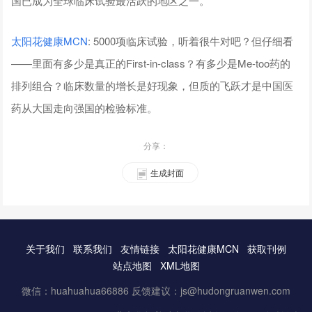
国已成为全球临床试验最活跃的地区之一。
太阳花健康
MCN
: 5000项临床试验，听着很牛对吧？但仔细看
——里面有多少是真正的First-in-class？有多少是Me-too药的
排列组合？临床数量的增长是好现象，但质的飞跃才是中国医
药从大国走向强国的检验标准。
分享：
生成封面
关于我们
联系我们
友情链接
太阳花健康MCN
获取刊例
站点地图
XML地图
微信：huahuahua66886 反馈建议：js@hudongruanwen.com