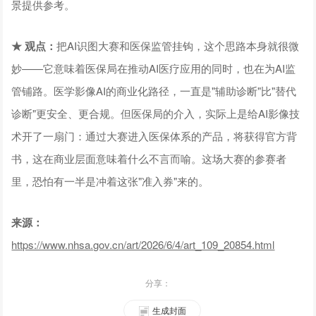
景提供参考。
★ 观点：
把AI识图大赛和医保监管挂钩，这个思路本身就很微
妙——它意味着医保局在推动AI医疗应用的同时，也在为AI监
管铺路。医学影像AI的商业化路径，一直是"辅助诊断"比"替代
诊断"更安全、更合规。但医保局的介入，实际上是给AI影像技
术开了一扇门：通过大赛进入医保体系的产品，将获得官方背
书，这在商业层面意味着什么不言而喻。这场大赛的参赛者
里，恐怕有一半是冲着这张"准入券"来的。
来源：
https://www.nhsa.gov.cn/art/2026/6/4/art_109_20854.html
分享：
生成封面