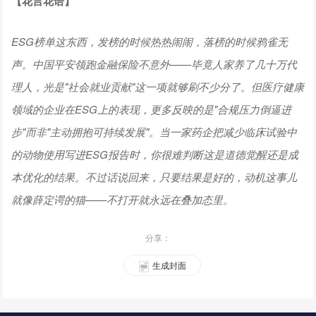
【
花言花语
】
ESG榜单这东西，发榜的时候热热闹闹，落榜的时候鸦雀无
声。中国平安领跑金融保险不意外——毕竟人家养了几十万代
理人，光是"社会就业贡献"这一项就够刷不少分了。但医疗健康
领域的企业在ESG上的表现，更多反映的是"合规压力倒逼进
步"而非"主动拥抱可持续发展"。当一家药企把减少临床试验中
的动物使用写进ESG报告时，你很难判断这是道德觉醒还是成
本优化的结果。不过话说回来，只要结果是好的，动机这事儿
就像薛定谔的猫——不打开就永远在叠加态里。
分享：
生成封面