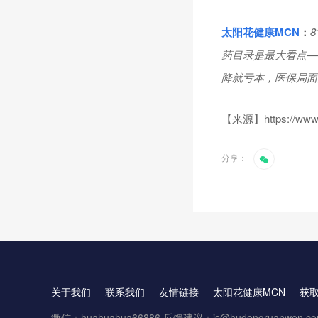
太阳花健康
MCN
：
药目录是最大看点—
降就亏本，医保局面
【来源】https://www.c
分享：
关于我们
联系我们
友情链接
太阳花健康MCN
获
微信：huahuahua66886 反馈建议：js@hudongruanwen.c