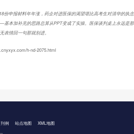
818份申报材料年年涨，药企对进医保的渴望堪比高考生对清华的执
—基本加补充的思路总算从PPT变成了实操。医保谈判桌上永远是
无表情回一句那就别进。
nyxyx.com/h-nd-2075.html
取刊例
站点地图
XML地图
om