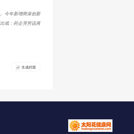
念。今年新增商保创新
那出戏：药企哭穷说再
生成封面